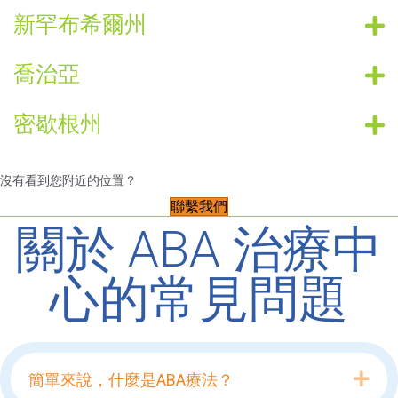
新罕布希爾州
喬治亞
密歇根州
沒有看到您附近的位置？
聯繫我們
關於 ABA 治療中
心的常見問題
Exp
簡單來說，什麼是ABA療法？