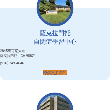
薩克拉門托
自閉症學習中心
2845馬可尼大道
薩克拉門托，CA 95821
(916) 749-4646
瞭解更多資訊