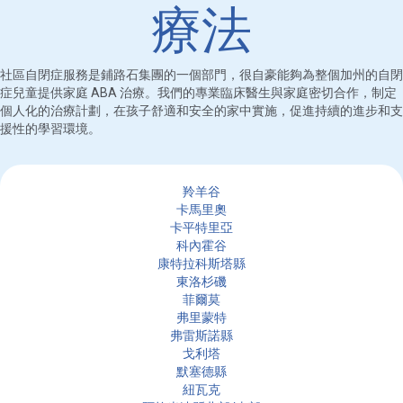
療法
社區自閉症服務是鋪路石集團的一個部門，很自豪能夠為整個加州的自閉
症兒童提供家庭 ABA 治療。我們的專業臨床醫生與家庭密切合作，制定
個人化的治療計劃，在孩子舒適和安全的家中實施，促進持續的進步和支
援性的學習環境。
羚羊谷
卡馬里奧
卡平特里亞
科內霍谷
康特拉科斯塔縣
東洛杉磯
菲爾莫
弗里蒙特
弗雷斯諾縣
戈利塔
默塞德縣
紐瓦克