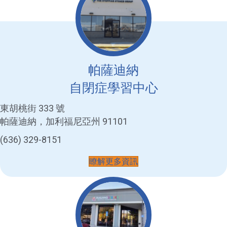
帕薩迪納
自閉症學習中心
東胡桃街 333 號
帕薩迪納，加利福尼亞州 91101
(636) 329-8151
瞭解更多資訊