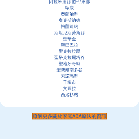
阿拉米達縣北部/東部
歐康
奧蘭治縣
奧克斯納德
帕薩迪納
斯坦尼斯勞斯縣
聖華金
聖巴巴拉
聖克拉拉縣
聖塔克拉麗塔谷
聖地牙哥縣
聖費爾南多谷
索諾瑪縣
千橡市
文圖拉
西洛杉磯
瞭解更多關於家庭ABA療法的資訊