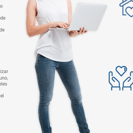
ro
ede
 de
izar
uno,
bles
del