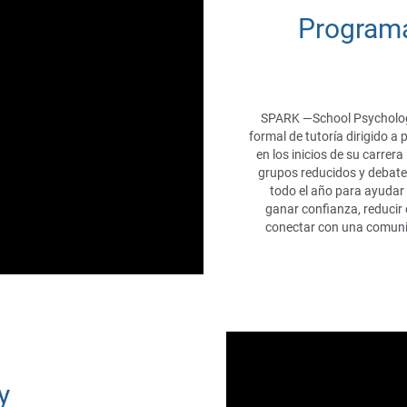
Programa
SPARK —School Psycholog
formal de tutoría dirigido 
en los inicios de su carrera
grupos reducidos y debate
todo el año para ayudar 
ganar confianza, reducir 
conectar con una comuni
y