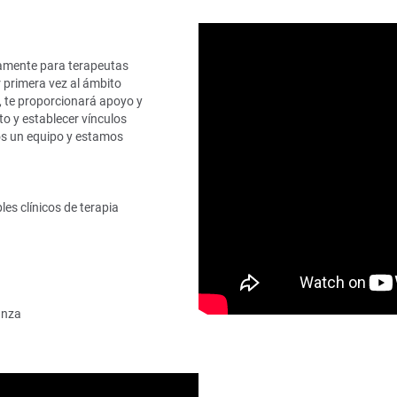
camente para terapeutas
r primera vez al ámbito
 te proporcionará apoyo y
to y establecer vínculos
os un equipo y estamos
es clínicos de terapia
anza